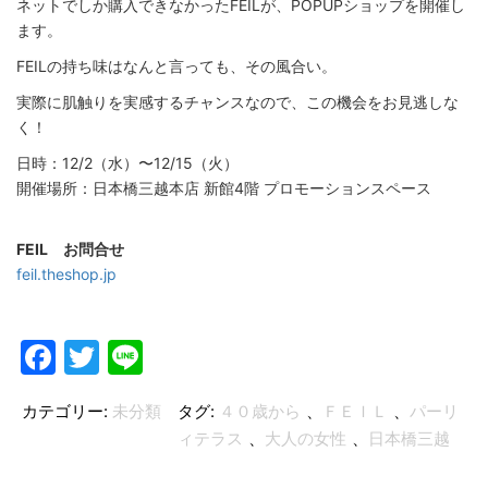
ネットでしか購入できなかったFEILが、POPUPショップを開催し
ます。
FEILの持ち味はなんと言っても、その風合い。
実際に肌触りを実感するチャンスなので、この機会をお見逃しな
く！
日時：12/2（水）〜12/15（火）
開催場所：日本橋三越本店 新館4階 プロモーションスペース
FEIL お問合せ
feil.theshop.jp
Facebook
Twitter
Line
カテゴリー:
未分類
タグ:
４０歳から
、
ＦＥＩＬ
、
パーリ
ィテラス
、
大人の女性
、
日本橋三越