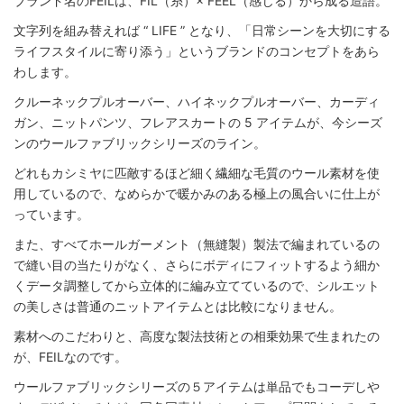
ブランド名のFEILは、FIL（糸）× FEEL（感じる）から成る造語。
文字列を組み替えれば “ LIFE ” となり、「日常シーンを大切にする
ライフスタイルに寄り添う」というブランドのコンセプトをあら
わします。
クルーネックプルオーバー、ハイネックプルオーバー、カーディ
ガン、ニットパンツ、フレアスカートの 5 アイテムが、今シーズ
ンのウールファブリックシリーズのライン。
どれもカシミヤに匹敵するほど細く繊細な毛質のウール素材を使
用しているので、なめらかで暖かみのある極上の風合いに仕上が
っています。
また、すべてホールガーメント（無縫製）製法で編まれているの
で縫い目の当たりがなく、さらにボディにフィットするよう細か
くデータ調整してから立体的に編み立てているので、シルエット
の美しさは普通のニットアイテムとは比較になりません。
素材へのこだわりと、高度な製法技術との相乗効果で生まれたの
が、FEILなのです。
ウールファブリックシリーズの５アイテムは単品でもコーデしや