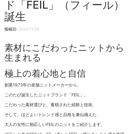
ド「FEIL」（フィール）
切
り
誕生
替
え
投稿日:
2020/11/26
素材にこだわったニットから
生まれる
極上の着心地と自信
創業1973年の老舗ニットメーカーから、
このたび誕生したニットブランド「FEIL」。
こだわった素材選びと、蓄積された経験と技術、
そして、ほどよいトレンド感と品格を兼ね備えた
大人の女性に相応しいFEILのニットをご紹介します。