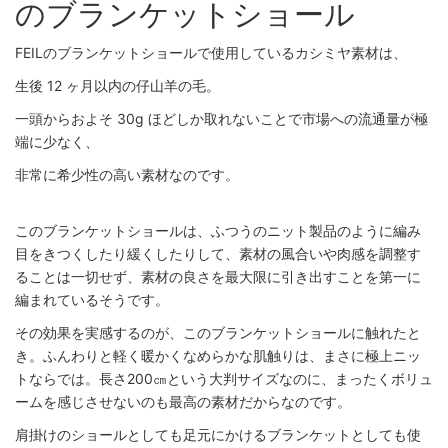
のブランケットショール
FEILのブランケットショールで使用しているカシミヤ素材は、
生後 12 ヶ月以内の仔山羊の毛。
一頭からおよそ 30g ほどしか取れないことで市場への流通量が極
端に少なく、
非常に希少性の高い素材なのです。
このブランケットショールは、ふつうのニット製品のように編み
目をきつくしたり緩くしたりして、素材の風合いや肉感を調整す
ることは一切せず、素材の良さを最大限に引き出すことを第一に
編まれているそうです。
その効果を実感するのが、このブランケットショールに触れたと
き。ふんわりと軽く暖かくなめらかな肌触りは、まさに極上ニッ
トならでは。長さ200㎝という大判サイズなのに、まったくボリュ
ームを感じさせないのも最高の素材だからなのです。
肩掛けのショールとしても足元にかけるブランケットとしても使