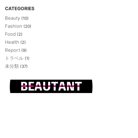
CATEGORIES
Beauty
(10)
Fashion
(20)
Food
(2)
Health
(2)
Report
(9)
トラベル
(1)
未分類
(37)