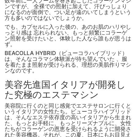
数年前に一大ブームを巻き起こしたコラーゲンマシ
ンですが、 全裸での照射に加えて、汗びっしょり
になるのが面倒で、つい足が遠のいてしまうという
方も多いのではないでしょうか。
でも、カプセルに入った後の、あのお肌のハリやし
っとり感は 忘れられない、もっと頻繁にコラーゲ
ン照射を受けたいと、体験した人なら誰もが思うは
ず。
BEACOLLA HYBRID（ビューコラハイブリッド）
は、そんなコラマシ体験派が待ち望んでいた 、服
を着たまま照射が受けられる、理想の美肌作りマシ
ンなのです。
美容先進国イタリアが開発し
た究極のエステマシン
美容院に行くのと同じ感覚でエステサロンに行くと
いうイタリアの女性たち。ビューコラハイブリッド
は、そんなエステ依存度の高いイタリアから生まれ
た、もっとお手軽に、もっとリーズナブルに、女性
たちがコラーゲンの恩恵を受けられるように開発さ
れた美容機器。それが、この夏、日本にもお目見え