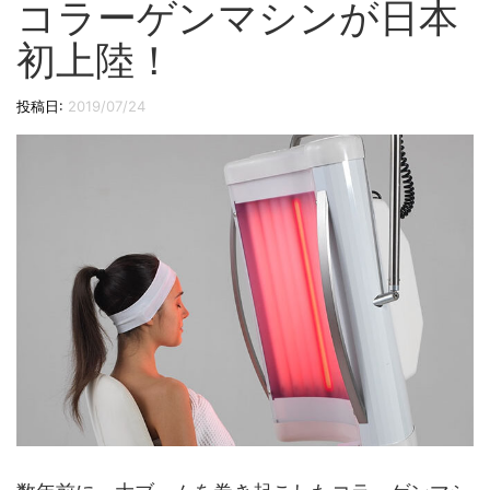
コラーゲンマシンが日本
切
り
初上陸！
替
え
投稿日:
2019/07/24