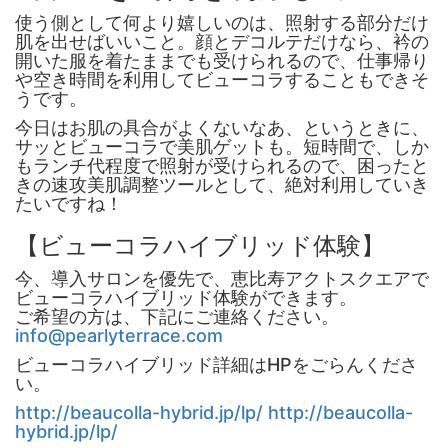
使う側として何より嬉しいのは、照射する部分だけ
肌を出せばいいこと。顔とデコルテだけなら、衿の
開いた服を着たままでも受けられるので、仕事帰り
や空き時間を利用してビューコラすることもできそ
うです。
今日はお肌の具合がよくないなあ、というときに、
サッとビューコラで美肌ゲットも。短時間で、しか
もランチ代程度で照射が受けられるので、困ったと
きの速攻美肌調整ツールとして、絶対利用していき
たいですね！
【ビューコラハイブリッド体験】
今、導入サロンを優先で、恵比寿アクトスクエアで
ビューコラハイブリッド体験ができます。
ご希望の方は、下記にご連絡ください。
info@pearlyterrace.com
ビューコラハイブリッド詳細はHPをごらんくださ
い。
http://beaucolla-hybrid.jp/lp/
http://beaucolla-
hybrid.jp/lp/