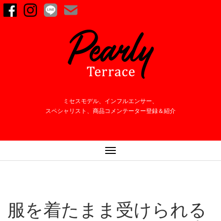
ミセスモデル、インフルエンサー、
スペシャリスト、商品コメンテーター登録＆紹介
ナ
ビ
ゲ
ー
シ
服を着たまま受けられる
ョ
ン