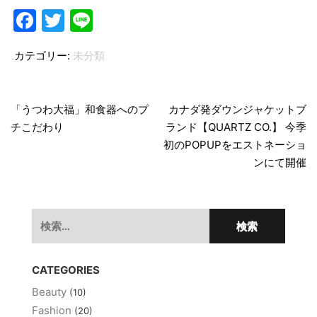
Facebook
Twitter
Line
カテゴリー:
未分類
投
稿
「うつわ大福」和食器へのプ
カナダ発ダウンジャケットブ
チこだわり
ランド【QUARTZ CO.】 今季
ナ
初のPOPUPをエストネーショ
ビ
ンにて開催
ゲ
ー
検
シ
索:
ョ
CATEGORIES
ン
Beauty
(10)
Fashion
(20)