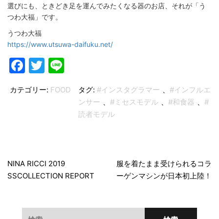
選びにも、ときどき足を運んでみたくなる器のお店、それが「う
つわ大福」です。
うつわ大福
https://www.utsuwa-daifuku.net/
Facebook
Twitter
Line
カテゴリー:
FOOD
タグ:
#インスタグラマー
、
#インフルエ
ンサー
、
#ミセスモデル
、
#和食器
、
#
読者モデル
投
稿
NINA RICCI 2019
服を着たまま受けられるコラ
SSCOLLECTION REPORT
ーゲンマシンが日本初上陸！
ナ
ビ
ゲ
検