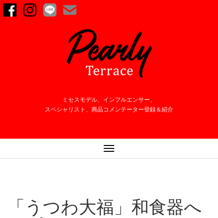
ミセスモデル、インフルエンサー、
スペシャリスト、商品コメンテーター登録＆紹介
ナ
ビ
ゲ
ー
シ
「うつわ大福」和食器へ
ョ
ン