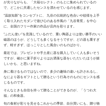
が光りながらも、「大福セレクト」のもとに集められているの
で、どこかに共通したセンスを漂わせているのを感じます。
“温故知新”をコンセプトに、 九谷の伝統的な色合いや紋様を上手
く取り入れたモダンで遊び心のある作風の「九谷青窯」を中心
に、全国のフリー作家の作品が店内を彩ります。
“ふだん使い”を意識しているので、重い陶器よりは使い勝手のいい
磁器のほうが、どうしても多くなるそうですが、どの器も重すぎ
ず、軽すぎず、ほっこりとした風合いのものばかり。
最近では、プレゼントや手土産に器を購入していく人も多いそう
ですが、確かに菓子折りよりはお洒落な器をいただいたほうが嬉
しいかも、と思いますね。
身に着けるものではないので、多少の趣味の違いも許されるし、
なにより器をギフトとして贈るという行為そのものにセンスを感
じるものです。
そんなときも自信を持って贈ることができるのが、「うつわ大
福」の和食器。
旬の食材が彩りを見せるこれからの季節、自分買いにも、贈り物