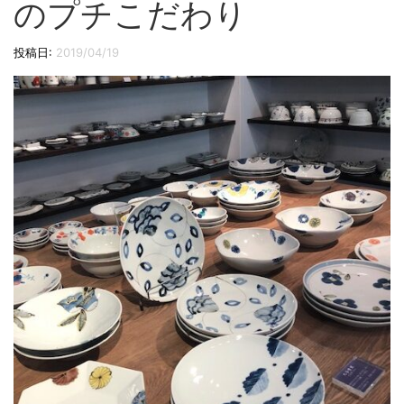
のプチこだわり
切
り
投稿日:
2019/04/19
替
え