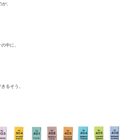
のが、
クの中に、
、
できるそう。