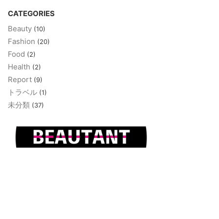
CATEGORIES
Beauty
(10)
Fashion
(20)
Food
(2)
Health
(2)
Report
(9)
トラベル
(1)
未分類
(37)