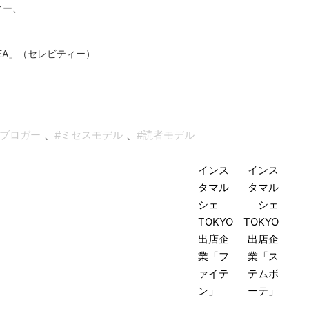
ィー、
iTEA」（セレビティー）
#ブロガー
、
#ミセスモデル
、
#読者モデル
投
稿
インス
インス
タマル
タマル
ナ
シェ
シェ
ビ
TOKYO
TOKYO
ゲ
出店企
出店企
業「フ
業「ス
ー
ァイテ
テムボ
シ
ン」
ーテ」