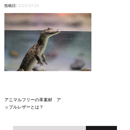
切
投稿日:
2022/07/25
り
替
え
投
稿
アニマルフリーの革素材 ア
ップルレザーとは？
ナ
ビ
検