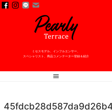
ミセスモデル、インフルエンサー、
スペシャリスト、商品コメンテーター登録＆紹介
ナ
ビ
ゲ
ー
シ
45fdcb28d587da9d26b4
ョ
ン