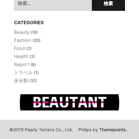
ゲ
索:
ー
シ
CATEGORIES
ョ
Beauty
(10)
ン
Fashion
(20)
Food
(2)
Health
(2)
Report
(9)
トラベル
(1)
未分類
(37)
©2019 Pearly Terrace Co., Ltd.
Philips by
Themepoints
。