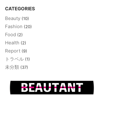
CATEGORIES
Beauty
(10)
Fashion
(20)
Food
(2)
Health
(2)
Report
(9)
トラベル
(1)
未分類
(37)