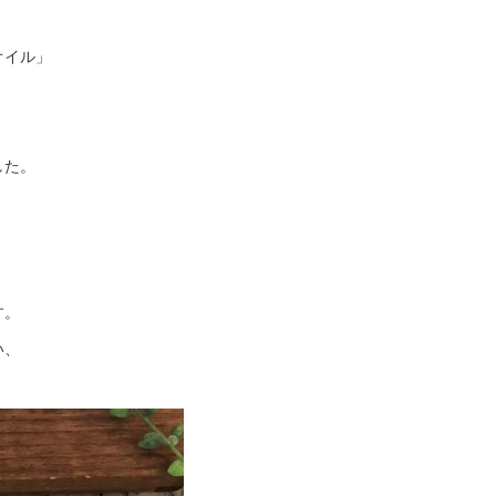
オイル」
した。
す。
い、