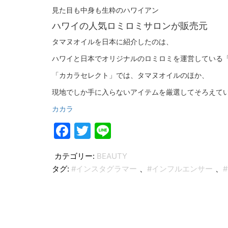
見た目も中身も生粋のハワイアン
ハワイの人気ロミロミサロンが販売元
タマヌオイルを日本に紹介したのは、
ハワイと日本でオリジナルのロミロミを運営している
「カカラセレクト」では、タマヌオイルのほか、
現地でしか手に入らないアイテムを厳選してそろえて
カカラ
Facebook
Twitter
Line
カテゴリー:
BEAUTY
タグ:
#インスタグラマー
、
#インフルエンサー
、