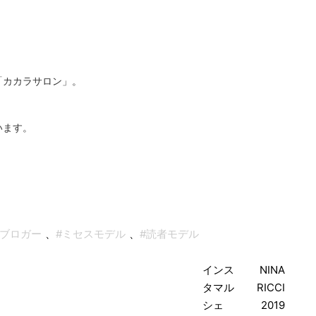
「カカラサロン」。
います。
#ブロガー
、
#ミセスモデル
、
#読者モデル
投
稿
インス
NINA
タマル
RICCI
ナ
シェ
2019