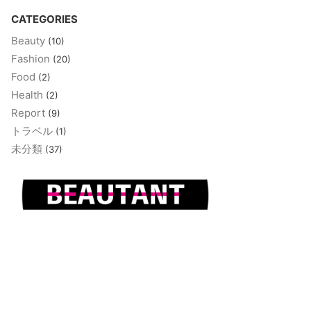
CATEGORIES
Beauty
(10)
Fashion
(20)
Food
(2)
Health
(2)
Report
(9)
トラベル
(1)
未分類
(37)