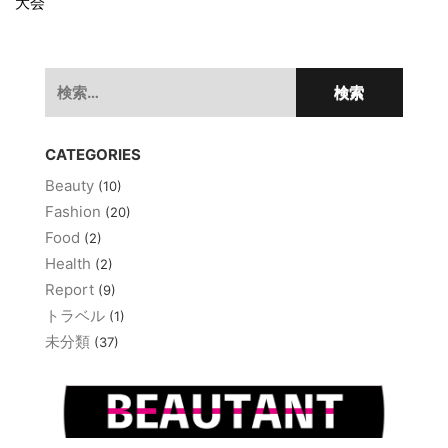
ゲ
大会
ー
シ
検
ョ
索:
ン
CATEGORIES
Beauty
(10)
Fashion
(20)
Food
(2)
Health
(2)
Report
(9)
トラベル
(1)
未分類
(37)