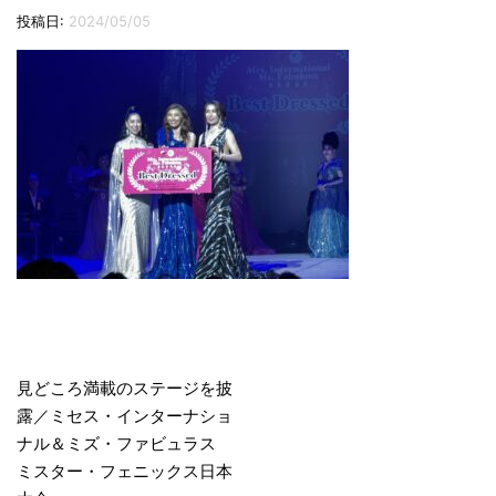
切
投稿日:
2024/05/05
り
替
え
投
稿
見どころ満載のステージを披
露／ミセス・インターナショ
ナ
ナル＆ミズ・ファビュラス
ビ
ミスター・フェニックス日本