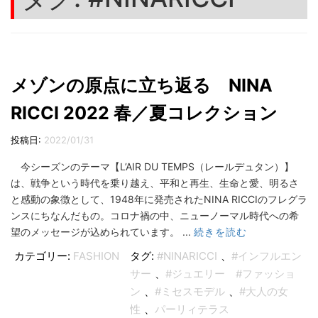
切
り
替
え
メゾンの原点に立ち返る NINA
RICCI 2022 春／夏コレクション
投稿日:
2022/01/31
今シーズンのテーマ【L’AIR DU TEMPS（レールデュタン）】
は、戦争という時代を乗り越え、平和と再生、生命と愛、明るさ
と感動の象徴として、1948年に発売されたNINA RICCIのフレグラ
ンスにちなんだもの。コロナ禍の中、ニューノーマル時代への希
望のメッセージが込められています。 ...
続きを読む
カテゴリー:
FASHION
タグ:
#NINARICCI
、
#インフルエン
サー
、
#ジュエリー #ファッショ
ン
、
#ミセスモデル
、
#大人の女
性
、
パーリィテラス