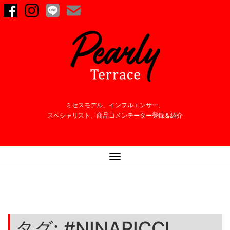
ミセスモデル、インフルエンサー、
スペシャリスト、商品コメンテーター登録＆紹介
ナ
ビ
ゲ
ー
シ
ョ
タグ:
#NINARICCI
ン