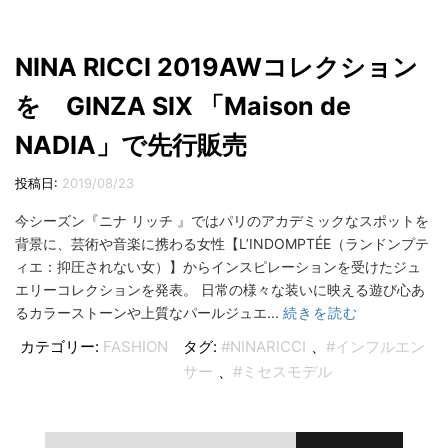
NINA RICCI 2019AWコレクション
を GINZA SIX 「Maison de
NADIA」で先行販売
投稿日:
2019/08/23
今シーズン『ニナ リッチ 』ではパリのアカデミックなスポットを
背景に、芸術や音楽に携わる女性【L’INDOMPTÉE（ランドンプテ
ィエ：抑圧されない女）】からインスピレーションを受けたジュ
エリーコレクションを発表。 日常の様々な装いに映える遊び心あ
るカラーストーンや上質なパールジュエ...
続きを読む
カテゴリー:
FASHION
タグ:
#NINARICCI
、
#インフルエン
サー
、
#ミセスモデル
検