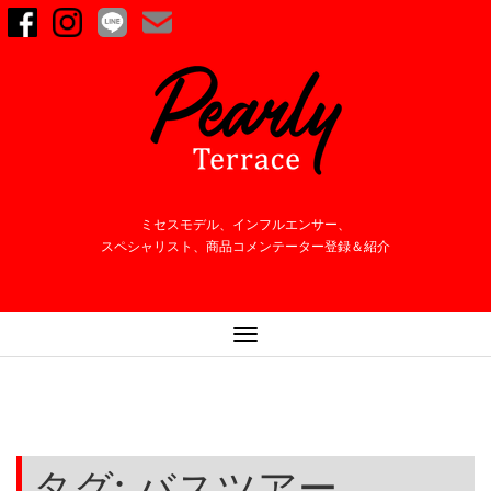
ミセスモデル、インフルエンサー、
スペシャリスト、商品コメンテーター登録＆紹介
ナ
ビ
ゲ
ー
シ
ョ
タグ:
バスツアー
ン