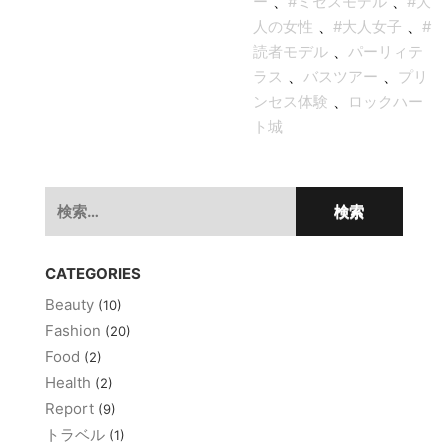
ー
、
#ミセスモデル
、
#大
人の女性
、
#大人女子
、
#
読者モデル
、
パーリィテ
ラス
、
バスツアー
、
プリ
ンセス体験
、
ロックハー
ト城
検
索:
CATEGORIES
Beauty
(10)
Fashion
(20)
Food
(2)
Health
(2)
Report
(9)
トラベル
(1)