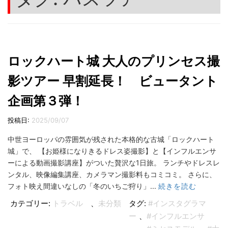
切
り
替
え
ロックハート城 大人のプリンセス撮
影ツアー 早割延長！ ビュータント
企画第３弾！
投稿日:
2025/09/07
中世ヨーロッパの雰囲気が残された本格的な古城「ロックハート
城」で、 【お姫様になりきるドレス姿撮影】と【インフルエンサ
ーによる動画撮影講座】がついた贅沢な1日旅。 ランチやドレスレ
ンタル、映像編集講座、カメラマン撮影料もコミコミ。 さらに、
フォト映え間違いなしの「冬のいちご狩り」...
続きを読む
カテゴリー:
トラベル
、
未分類
タグ:
#インスタグラマ
ー
、
#インフルエンサ