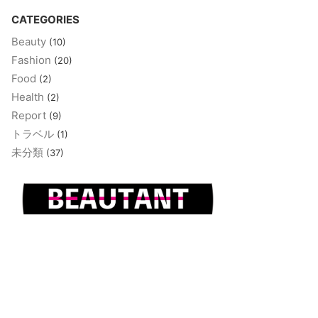
CATEGORIES
Beauty
(10)
Fashion
(20)
Food
(2)
Health
(2)
Report
(9)
トラベル
(1)
未分類
(37)