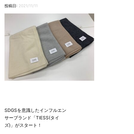
切
投稿日:
2021/11/11
り
替
え
投
稿
SDGSを意識したインフルエン
サーブランド「TIESS(タイ
ナ
ズ)」がスタート！
ビ