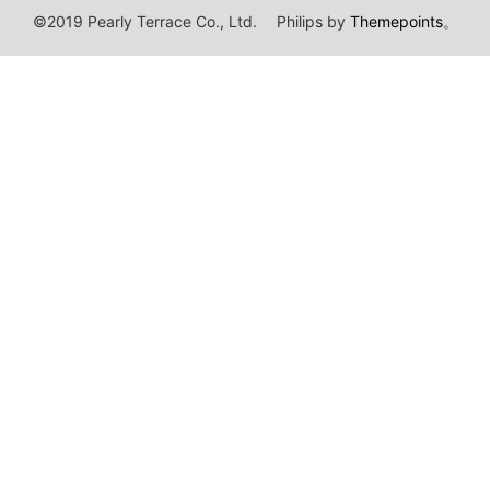
©2019 Pearly Terrace Co., Ltd.
Philips by
Themepoints
。