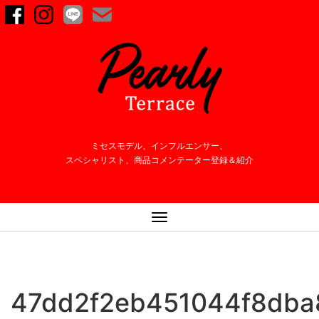
ミセスモデル、インフルエンサー、
スペシャリスト、商品コメンテーター登録＆紹介
ナ
ビ
ゲ
ー
シ
47dd2f2eb451044f8db
ョ
ン