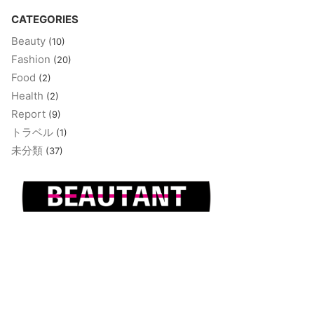
CATEGORIES
Beauty
(10)
Fashion
(20)
Food
(2)
Health
(2)
Report
(9)
トラベル
(1)
未分類
(37)