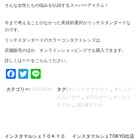
そんな女性たちの悩みを払拭するスーパーアイテム！
今まで考えることのなかった美容的選択がリッチスタンダードな
のです。
リッチスタンダードのカラーコンタクトレンズは、
店舗販売のほか、オンラインショッピングでも購入できます。
詳しくは
ＨＰ
をごらんください。
Facebook
Twitter
Line
カテゴリー:
FASHION
タグ:
#インスタグラマー
、
#インフ
ルエンサー
、
#ブロガー
、
#ミセス
モデル
、
#読者モデル
投
稿
インスタマルシェＴＯＫＹＯ
インスタマルシェTOKYO出店