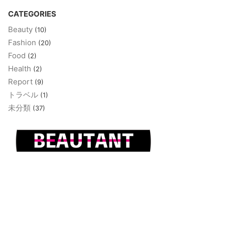
CATEGORIES
Beauty
(10)
Fashion
(20)
Food
(2)
Health
(2)
Report
(9)
トラベル
(1)
未分類
(37)