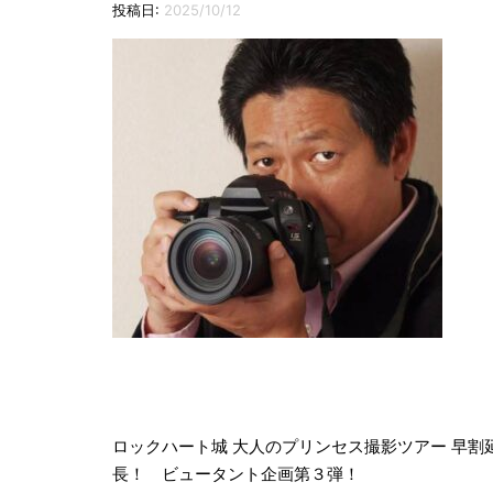
投稿日:
2025/10/12
投
稿
ロックハート城 大人のプリンセス撮影ツアー 早割
長！ ビュータント企画第３弾！
ナ