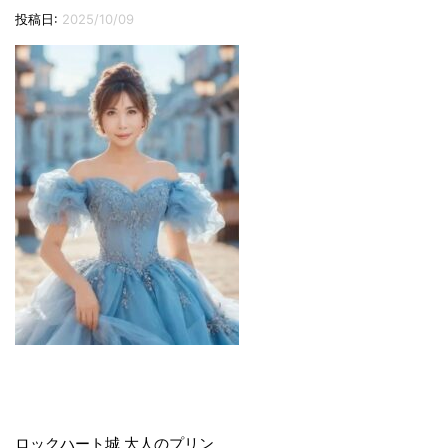
切
投稿日:
2025/10/09
り
替
え
投
ロックハート城 大人のプリン