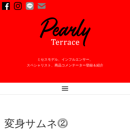
ミセスモデル、インフルエンサー、
スペシャリスト、商品コメンテーター登録＆紹介
ナ
ビ
ゲ
ー
シ
変身サムネ⓶
ョ
ン