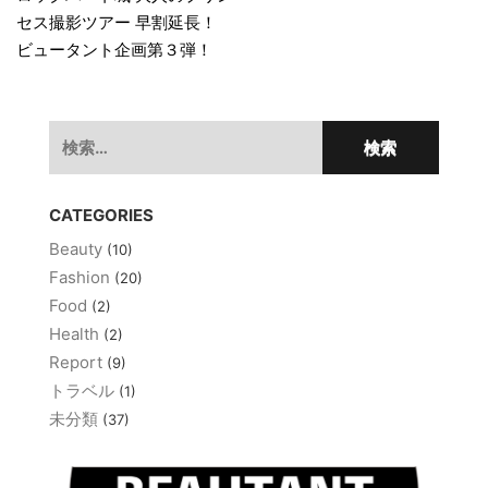
稿
セス撮影ツアー 早割延長！
ナ
ビュータント企画第３弾！
ビ
ゲ
検
ー
索:
シ
ョ
CATEGORIES
ン
Beauty
(10)
Fashion
(20)
Food
(2)
Health
(2)
Report
(9)
トラベル
(1)
未分類
(37)