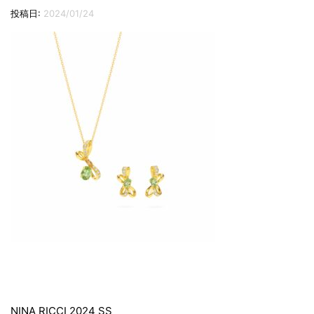
切
投稿日:
2024/01/24
り
替
え
投
NINA RICCI 2024 SS