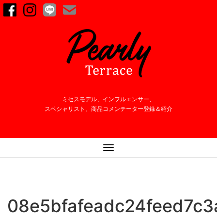
ミセスモデル、インフルエンサー、
スペシャリスト、商品コメンテーター登録＆紹介
ナ
ビ
ゲ
ー
シ
08e5bfafeadc24feed7c
ョ
ン