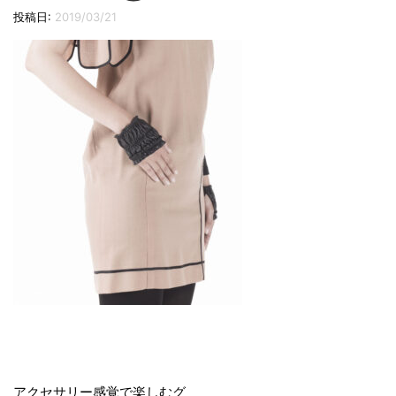
切
投稿日:
2019/03/21
り
替
え
投
アクセサリー感覚で楽しむグ