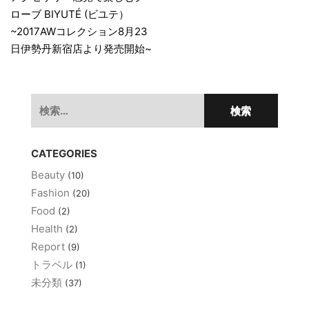
稿
ローブ BIYUTÉ (ビユテ）
ナ
~2017AWコレクション8月23
ビ
日伊勢丹新宿店より発売開始~
ゲ
ー
検
シ
索:
ョ
CATEGORIES
ン
Beauty
(10)
Fashion
(20)
Food
(2)
Health
(2)
Report
(9)
トラベル
(1)
未分類
(37)