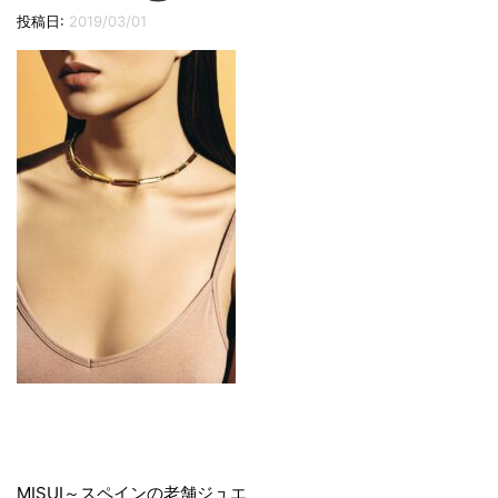
切
投稿日:
2019/03/01
り
替
え
投
MISUI～スペインの老舗ジュエ