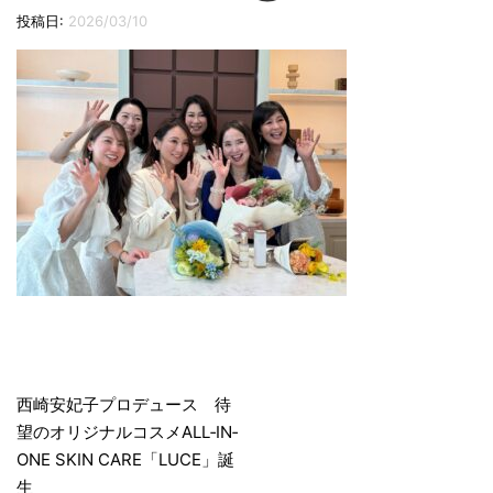
切
投稿日:
2026/03/10
り
替
え
投
稿
西崎安妃子プロデュース 待
望のオリジナルコスメALL‐IN‐
ナ
ONE SKIN CARE「LUCE」誕
ビ
生