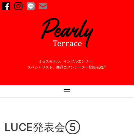
ミセスモデル、インフルエンサー、
スペシャリスト、商品コメンテーター登録＆紹介
ナ
ビ
ゲ
ー
シ
LUCE発表会⑤
ョ
ン