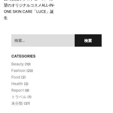
稿
望のオリジナルコスメALL‐IN‐
ナ
ONE SKIN CARE「LUCE」誕
ビ
生
ゲ
ー
検
シ
索:
ョ
CATEGORIES
ン
Beauty
(10)
Fashion
(20)
Food
(2)
Health
(2)
Report
(9)
トラベル
(1)
未分類
(37)