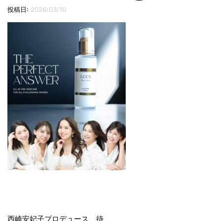
切
投稿日:
2026/03/10
り
替
え
投
西崎安妃子プロデュース 待