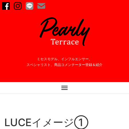
ミセスモデル、インフルエンサー、
スペシャリスト、商品コメンテーター登録＆紹介
ナ
ビ
ゲ
ー
シ
LUCEイメージ①
ョ
ン