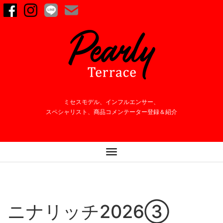
ミセスモデル、インフルエンサー、
スペシャリスト、商品コメンテーター登録＆紹介
ナ
ビ
ゲ
ー
シ
ニナリッチ2026③
ョ
ン