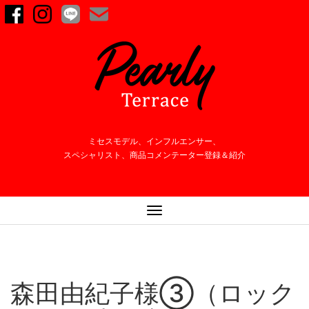
ミセスモデル、インフルエンサー、
スペシャリスト、商品コメンテーター登録＆紹介
ナ
ビ
ゲ
ー
シ
森田由紀子様③（ロック
ョ
ン