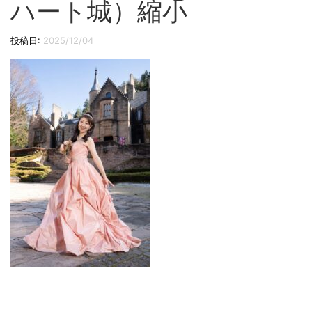
ハート城）縮小
切
り
投稿日:
2025/12/04
替
え