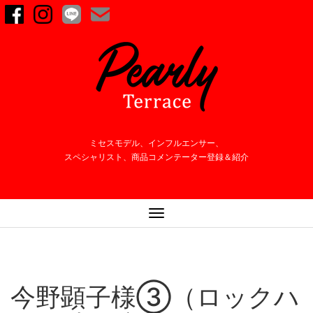
ミセスモデル、インフルエンサー、
スペシャリスト、商品コメンテーター登録＆紹介
ナ
ビ
ゲ
ー
シ
今野顕子様③（ロックハ
ョ
ン