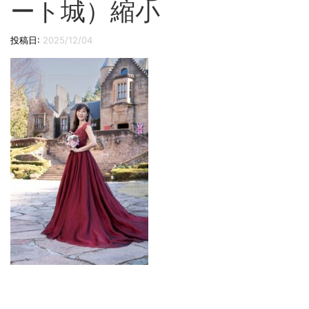
ート城）縮小
切
り
投稿日:
2025/12/04
替
え