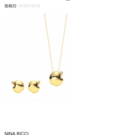
切
投稿日:
2025/10/24
り
替
え
投
NINA RICCI