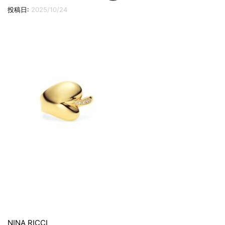
切
投稿日:
2025/10/24
り
替
え
投
NINA RICCI