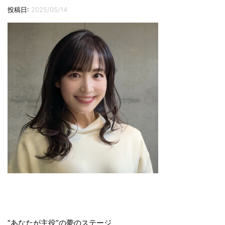
切
投稿日:
2025/05/14
り
替
え
投
“あなたが主役”の夢のステージ