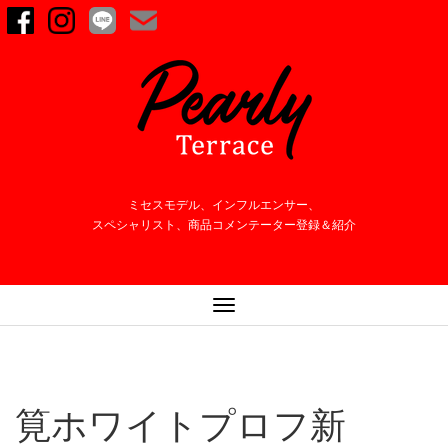
ミセスモデル、インフルエンサー、
スペシャリスト、商品コメンテーター登録＆紹介
ナ
ビ
ゲ
ー
シ
筧ホワイトプロフ新
ョ
ン