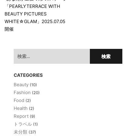
稿
「PEARLYTERRACE WITH
ナ
BEAUTY PICTURES
ビ
WHITE☆GLAM」2025.07.05
ゲ
開催
ー
シ
検
ョ
索:
ン
CATEGORIES
Beauty
(10)
Fashion
(20)
Food
(2)
Health
(2)
Report
(9)
トラベル
(1)
未分類
(37)