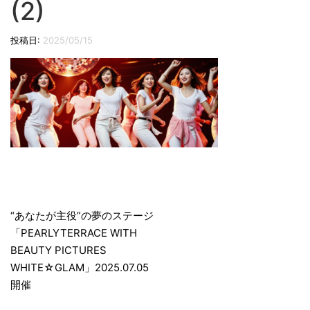
(2)
切
り
投稿日:
2025/05/15
替
え
投
稿
“あなたが主役”の夢のステージ
「PEARLYTERRACE WITH
ナ
BEAUTY PICTURES
ビ
WHITE☆GLAM」2025.07.05
ゲ
開催