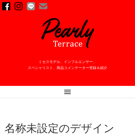
ミセスモデル、インフルエンサー、
スペシャリスト、商品コメンテーター登録＆紹介
ナ
ビ
ゲ
ー
シ
名称未設定のデザイン
ョ
ン