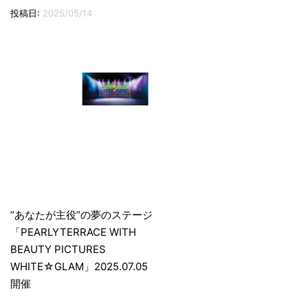
切
投稿日:
2025/05/14
り
替
え
投
稿
“あなたが主役”の夢のステージ
「PEARLYTERRACE WITH
ナ
BEAUTY PICTURES
ビ
WHITE☆GLAM」2025.07.05
ゲ
開催