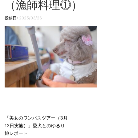
（漁師料理⓵）
切
り
投稿日:
2025/03/26
替
え
投
稿
「美女のワンバスツアー（3月
12日実施）」愛犬とのゆるり
ナ
旅レポート